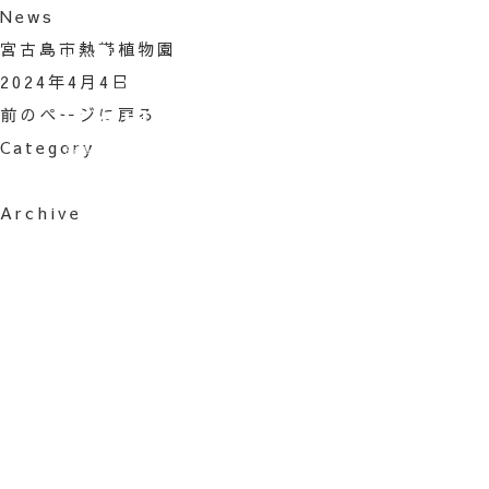
News
宮古島市熱帯植物園
HOM
2024年4月4日
前のページに戻る
ACTI
Category
FOO
Archive
ROO
ACC
FAQ
HOU