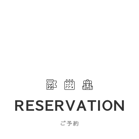
E
VITY
アクティビティ
特
D
お食事
個
MS
お部屋
宿
ESS
アクセスと周辺施設
RESERVATION
宿
よくある質問
ご予約
SE RULE
ハウスルール