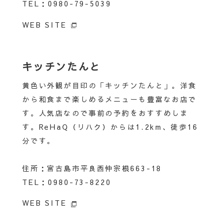
TEL：0980-79-5039
WEB SITE
キッチンたんと
黄色い外観が目印の「キッチンたんと」。洋食
から和食まで楽しめるメニューも豊富なお店で
す。人気店なので事前の予約をおすすめしま
お電話でのご予約は
す。ReHaQ（リハク）からは1.2km、徒歩16
こちら
0120-
分です。
283-818
住所：宮古島市平良西仲宗根663-18
（営業時間 9:00〜
TEL：0980-73-8220
18:00）
WEB SITE
ご予約はこ