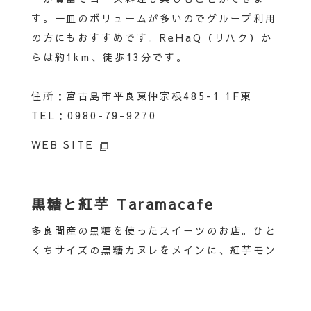
す。一皿のボリュームが多いのでグループ利用
の方にもおすすめです。ReHaQ（リハク）か
らは約1km、徒歩13分です。
住所：宮古島市平良東仲宗根485-1 1F東
TEL：0980-79-9270
WEB SITE
黒糖と紅芋 Taramacafe
多良間産の黒糖を使ったスイーツのお店。ひと
くちサイズの黒糖カヌレをメインに、紅芋モン
ブラン、紫芋をトッピングしたソフトクリーム
なども楽しむことができます。内装もかわいら
しいお店です。ReHaQ（リハク）からは約