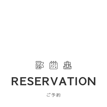
E
VITY
アクティビティ
特
D
お食事
個
MS
お部屋
宿
ESS
アクセスと周辺施設
RESERVATION
宿
よくある質問
ご予約
SE RULE
ハウスルール